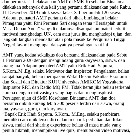
dan berprestasi. Pelaksanaan AMT di SMK Kesehatan Binatama
dilakukan sebanyak dua kali yang pertama dilaksanakan pada Rabu,
11 Desember 2019 untuk siswa kelas XII berjumlah 126 siswa.
Adapun pemateri AMT pertama dari pihak bimbingan belajar
Pimagama yaitu Rini Permata Sari dengan tema “Bersiaplah untuk
Masa Depan Anda” yang di dalamnya disampaikan materi terkait
motivasi menghadapi UN, cara atau jurus jitu menghadapi ujian, dan
langkah-langkah mendaftar atau pola masuk ke Perguruan Tinggi
Negeri favorit mengingat dahsyatnya persaingan saat ini.
AMT yang kedua sekaligus doa bersama dilaksanakan pada Sabtu,
1 Februari 2020 dengan mengundang guru/karyawan, siswa, dan
orang tua. Adapun pemateri AMT yaitu Erik Hadi Saputra,
S.Kom.,M.,Eg. selaku Motivator dan Inspirator. Pengalaman beliau
sangat banyak, beliau merupakan Wakil Dekan Fakultas Ekonomi
dan Sosial dan Direktur KUI Universitas AMIKOM Yogyakarta,
Inspirator RRI, dan Radio MQ FM. Tidak heran jika beliau terkenal
karena dengan motivasinya yang bagus dan menginspirasi.
Persiapan ujian di SMK Kesehatan Binatama AMT dan doa
bersama diikuti kurang lebih 300 peserta terdiri dari siswa, orang
tua, yayasan, guru, dan karyawan.
“Bapak Erik Hadi Saputra, S.Kom., M.Eng. selaku pembicara
memiliki cara unik tersendiri dalam menarik perhatian dan fokus
siswa, mulai dari sharing experience beliau di masa muda yang
penuh hikmah, menampilkan live quiz, memutarkan video motivasi,