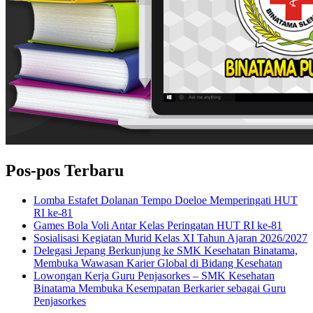
Pos-pos Terbaru
Lomba Estafet Dolanan Tempo Doeloe Memperingati HUT
RI ke-81
Games Bola Voli Antar Kelas Peringatan HUT RI ke-81
Sosialisasi Kegiatan Murid Kelas XI Tahun Ajaran 2026/2027
Delegasi Jepang Berkunjung ke SMK Kesehatan Binatama,
Membuka Wawasan Karier Global di Bidang Kesehatan
Lowongan Kerja Guru Penjasorkes – SMK Kesehatan
Binatama Membuka Kesempatan Berkarier sebagai Guru
Penjasorkes