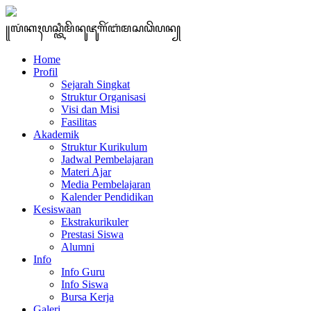
꧋ꦭꦁꦏꦃꦥꦱ꧀ꦠꦶꦩꦼꦤꦸꦗꦸꦒꦼꦂꦧꦁꦩꦱꦣꦼꦥꦤ꧀
Home
Profil
Sejarah Singkat
Struktur Organisasi
Visi dan Misi
Fasilitas
Akademik
Struktur Kurikulum
Jadwal Pembelajaran
Materi Ajar
Media Pembelajaran
Kalender Pendidikan
Kesiswaan
Ekstrakurikuler
Prestasi Siswa
Alumni
Info
Info Guru
Info Siswa
Bursa Kerja
Galeri