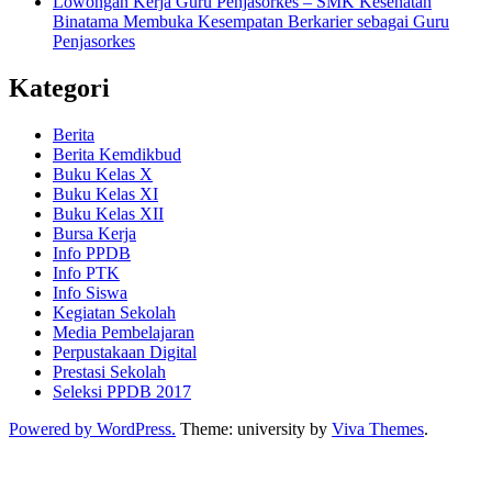
Lowongan Kerja Guru Penjasorkes – SMK Kesehatan
Binatama Membuka Kesempatan Berkarier sebagai Guru
Penjasorkes
Kategori
Berita
Berita Kemdikbud
Buku Kelas X
Buku Kelas XI
Buku Kelas XII
Bursa Kerja
Info PPDB
Info PTK
Info Siswa
Kegiatan Sekolah
Media Pembelajaran
Perpustakaan Digital
Prestasi Sekolah
Seleksi PPDB 2017
Powered by WordPress.
Theme: university by
Viva Themes
.