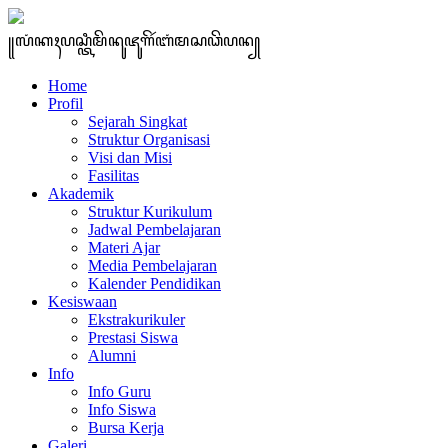
꧋ꦭꦁꦏꦃꦥꦱ꧀ꦠꦶꦩꦼꦤꦸꦗꦸꦒꦼꦂꦧꦁꦩꦱꦣꦼꦥꦤ꧀
Home
Profil
Sejarah Singkat
Struktur Organisasi
Visi dan Misi
Fasilitas
Akademik
Struktur Kurikulum
Jadwal Pembelajaran
Materi Ajar
Media Pembelajaran
Kalender Pendidikan
Kesiswaan
Ekstrakurikuler
Prestasi Siswa
Alumni
Info
Info Guru
Info Siswa
Bursa Kerja
Galeri