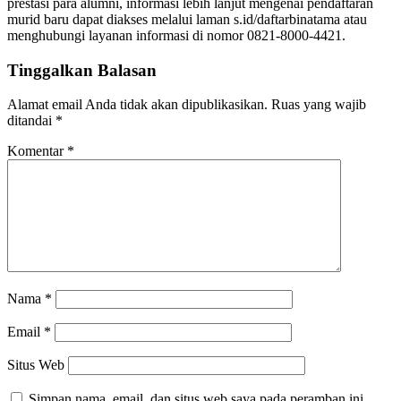
prestasi para alumni, informasi lebih lanjut mengenai pendaftaran
murid baru dapat diakses melalui laman s.id/daftarbinatama atau
menghubungi layanan informasi di nomor 0821-8000-4421.
Tinggalkan Balasan
Alamat email Anda tidak akan dipublikasikan.
Ruas yang wajib
ditandai
*
Komentar
*
Nama
*
Email
*
Situs Web
Simpan nama, email, dan situs web saya pada peramban ini