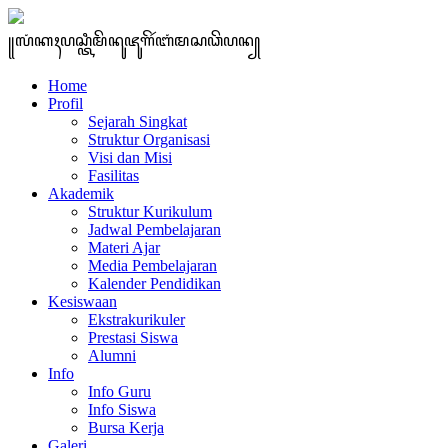
꧋ꦭꦁꦏꦃꦥꦱ꧀ꦠꦶꦩꦼꦤꦸꦗꦸꦒꦼꦂꦧꦁꦩꦱꦣꦼꦥꦤ꧀
Home
Profil
Sejarah Singkat
Struktur Organisasi
Visi dan Misi
Fasilitas
Akademik
Struktur Kurikulum
Jadwal Pembelajaran
Materi Ajar
Media Pembelajaran
Kalender Pendidikan
Kesiswaan
Ekstrakurikuler
Prestasi Siswa
Alumni
Info
Info Guru
Info Siswa
Bursa Kerja
Galeri