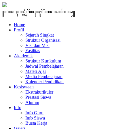
꧋ꦭꦁꦏꦃꦥꦱ꧀ꦠꦶꦩꦼꦤꦸꦗꦸꦒꦼꦂꦧꦁꦩꦱꦣꦼꦥꦤ꧀
Home
Profil
Sejarah Singkat
Struktur Organisasi
Visi dan Misi
Fasilitas
Akademik
Struktur Kurikulum
Jadwal Pembelajaran
Materi Ajar
Media Pembelajaran
Kalender Pendidikan
Kesiswaan
Ekstrakurikuler
Prestasi Siswa
Alumni
Info
Info Guru
Info Siswa
Bursa Kerja
Galeri