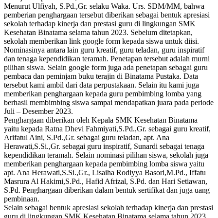
Menurut Ulfiyah, S.Pd.,Gr. selaku Waka. Urs. SDM/MM, bahwa
pemberian penghargaan tersebut diberikan sebagai bentuk apresiasi
sekolah terhadap kinerja dan prestasi guru di lingkungan SMK
Kesehatan Binatama selama tahun 2023. Sebelum ditetapkan,
sekolah memberikan link google form kepada siswa untuk diisi.
Nominasinya antara lain guru kreatif, guru teladan, guru inspiratif
dan tenaga kependidikan teramah. Penetapan tersebut adalah murni
pilihan siswa. Selain google form juga ada penetapan sebagai guru
pembaca dan peminjam buku terajin di Binatama Pustaka. Data
tersebut kami ambil dari data perpustakaan. Selain itu kami juga
memberikan penghargaan kepada guru pembimbing lomba yang
berhasil membimbing siswa sampai mendapatkan juara pada periode
Juli – Desember 2023.
Penghargaan diberikan oleh Kepala SMK Kesehatan Binatama
yaitu kepada Ratna Dhevi Fahmiyati,S.Pd.,Gr. sebagai guru kreatif,
Arifatul Aini, S.Pd.,Gr. sebagai guru teladan, apt. Ana
Herawati,S.Si.,Gr. sebagai guru inspiratif, Sunardi sebagai tenaga
kependidikan teramah. Selain nominasi pilihan siswa, sekolah juga
memberikan penghargaan kepada pembimbing lomba siswa yaitu
apt. Ana Herawati,S.Si.,Gr., Lisaiha Rodiyya Basori,M.Pd., Iffatu
Masrura Al Hakimi,S.Pd., Hafid Afrizal, S.Pd. dan Hari Setiawan,
S.Pd. Penghargaan diberikan dalam bentuk sertifikat dan juga uang
pembinaan.
Selain sebagai bentuk apresiasi sekolah terhadap kinerja dan prestasi
guru di lingkungan SMK Kesehatan Binatama selama tahun 2023.