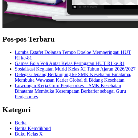
Pos-pos Terbaru
Lomba Estafet Dolanan Tempo Doeloe Memperingati HUT
RI ke-81
Games Bola Voli Antar Kelas Peringatan HUT RI ke-81
Sosialisasi Kegiatan Murid Kelas XI Tahun Ajaran 2026/2027
Delegasi Jepang Berkunjung ke SMK Kesehatan Binatama,
Membuka Wawasan Karier Global di Bidang Kesehatan
Lowongan Kerja Guru Penjasorkes – SMK Kesehatan
Binatama Membuka Kesempatan Berkarier sebagai Guru
Penjasorkes
Kategori
Berita
Berita Kemdikbud
Buku Kelas X