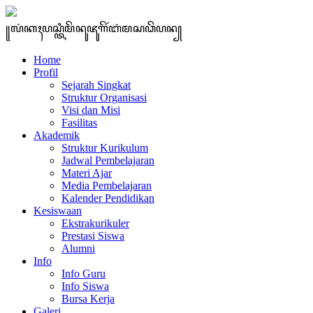
꧋ꦭꦁꦏꦃꦥꦱ꧀ꦠꦶꦩꦼꦤꦸꦗꦸꦒꦼꦂꦧꦁꦩꦱꦣꦼꦥꦤ꧀
Home
Profil
Sejarah Singkat
Struktur Organisasi
Visi dan Misi
Fasilitas
Akademik
Struktur Kurikulum
Jadwal Pembelajaran
Materi Ajar
Media Pembelajaran
Kalender Pendidikan
Kesiswaan
Ekstrakurikuler
Prestasi Siswa
Alumni
Info
Info Guru
Info Siswa
Bursa Kerja
Galeri