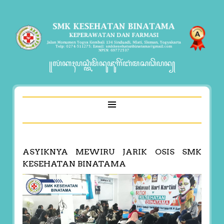
꧋ꦭꦁꦏꦃꦥꦱ꧀ꦠꦶꦩꦼꦤꦸꦗꦸꦒꦼꦂꦧꦁꦩꦱꦣꦼꦥꦤ꧀
ASYIKNYA MEWIRU JARIK OSIS SMK
KESEHATAN BINATAMA