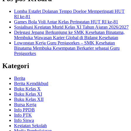
Lomba Estafet Dolanan Tempo Doeloe Memperingati HUT
RI ke-81
Games Bola Voli Antar Kelas Peringatan HUT RI ke-81
Sosialisasi Kegiatan Murid Kelas XI Tahun Ajaran 2026/2027
Delegasi Jepang Berkunjung ke SMK Kesehatan Binatama,
Membuka Wawasan Karier Global di Bidang Kesehatan
Lowongan Kerja Guru Penjasorkes – SMK Kesehatan
Binatama Membuka Kesempatan Berkarier sebagai Guru
Penjasorkes
Kategori
Berita
Berita Kemdikbud
Buku Kelas X
Buku Kelas XI
Buku Kelas XII
Bursa Kerja
Info PPDB
Info PTK
Info Siswa
Kegiatan Sekolah
Media Pembelajaran