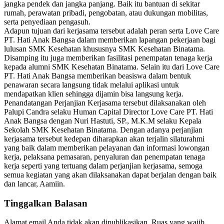
jangka pendek dan jangka panjang. Baik itu bantuan di sekitar
rumah, perawatan pribadi, pengobatan, atau dukungan mobilitas,
serta penyediaan pengasuh.
Adapun tujuan dari kerjasama tersebut adalah peran serta Love Care
PT. Hati Anak Bangsa dalam memberikan lapangan pekerjaan bagi
lulusan SMK Kesehatan khususnya SMK Kesehatan Binatama.
Disamping itu juga memberikan fasilitasi penempatan tenaga kerja
kepada alumni SMK Kesehatan Binatama. Selain itu dari Love Care
PT. Hati Anak Bangsa memberikan beasiswa dalam bentuk
penawaran secara langsung tidak melalui aplikasi untuk
mendapatkan klien sehingga dijamin bisa langsung kerja.
Penandatangan Perjanjian Kerjasama tersebut dilaksanakan oleh
Palupi Candra selaku Human Capital Director Love Care PT. Hati
Anak Bangsa dengan Nuri Hastuti, SP., M.K.M selaku Kepala
Sekolah SMK Kesehatan Binatama. Dengan adanya perjanjian
kerjasama tersebut kedepan diharapkan akan terjalin silaturahmi
yang baik dalam memberikan pelayanan dan informasi lowongan
kerja, pelaksana pemasaran, penyaluran dan penempatan tenaga
kerja seperti yang tertuang dalam perjanjian kerjasama, semoga
semua kegiatan yang akan dilaksanakan dapat berjalan dengan baik
dan lancar, Aamiin.
Tinggalkan Balasan
Alamat email Anda tidak akan dipublikasikan.
Ruas yang wajib