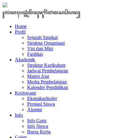
꧋ꦭꦁꦏꦃꦥꦱ꧀ꦠꦶꦩꦼꦤꦸꦗꦸꦒꦼꦂꦧꦁꦩꦱꦣꦼꦥꦤ꧀
Home
Profil
Sejarah Singkat
Struktur Organisasi
Visi dan Misi
Fasilitas
Akademik
Struktur Kurikulum
Jadwal Pembelajaran
Materi Ajar
Media Pembelajaran
Kalender Pendidikan
Kesiswaan
Ekstrakurikuler
Prestasi Siswa
Alumni
Info
Info Guru
Info Siswa
Bursa Kerja
Galeri