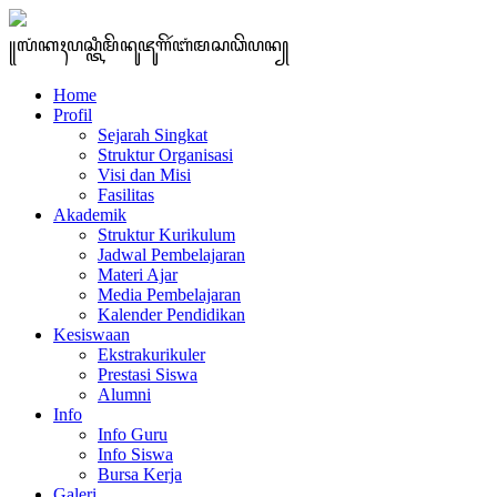
꧋ꦭꦁꦏꦃꦥꦱ꧀ꦠꦶꦩꦼꦤꦸꦗꦸꦒꦼꦂꦧꦁꦩꦱꦣꦼꦥꦤ꧀
Home
Profil
Sejarah Singkat
Struktur Organisasi
Visi dan Misi
Fasilitas
Akademik
Struktur Kurikulum
Jadwal Pembelajaran
Materi Ajar
Media Pembelajaran
Kalender Pendidikan
Kesiswaan
Ekstrakurikuler
Prestasi Siswa
Alumni
Info
Info Guru
Info Siswa
Bursa Kerja
Galeri