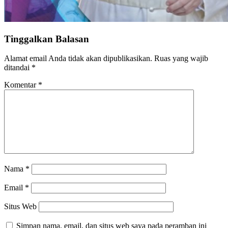
Tinggalkan Balasan
Alamat email Anda tidak akan dipublikasikan.
Ruas yang wajib
ditandai
*
Komentar
*
Nama
*
Email
*
Situs Web
Simpan nama, email, dan situs web saya pada peramban ini