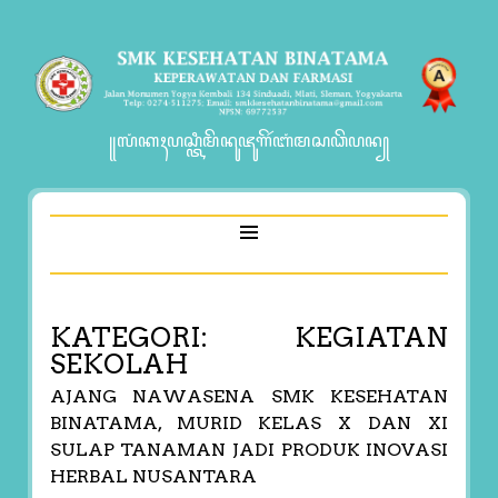
꧋ꦭꦁꦏꦃꦥꦱ꧀ꦠꦶꦩꦼꦤꦸꦗꦸꦒꦼꦂꦧꦁꦩꦱꦣꦼꦥꦤ꧀
KATEGORI:
KEGIATAN
SEKOLAH
AJANG NAWASENA SMK KESEHATAN
BINATAMA, MURID KELAS X DAN XI
SULAP TANAMAN JADI PRODUK INOVASI
HERBAL NUSANTARA