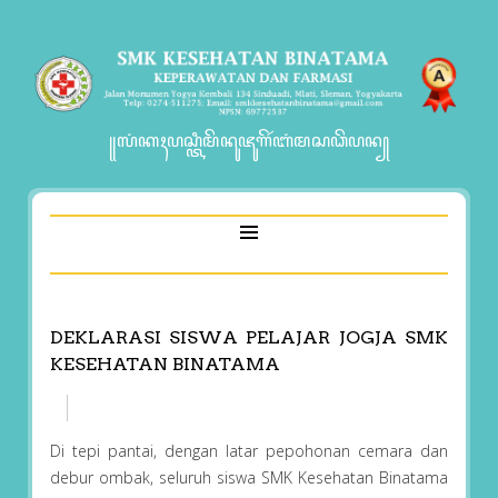
꧋ꦭꦁꦏꦃꦥꦱ꧀ꦠꦶꦩꦼꦤꦸꦗꦸꦒꦼꦂꦧꦁꦩꦱꦣꦼꦥꦤ꧀
DEKLARASI SISWA PELAJAR JOGJA SMK
KESEHATAN BINATAMA
Di tepi pantai, dengan latar pepohonan cemara dan
debur ombak, seluruh siswa SMK Kesehatan Binatama