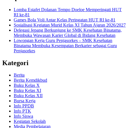
Lomba Estafet Dolanan Tempo Doeloe Memperingati HUT
RI ke-81
Games Bola Voli Antar Kelas Peringatan HUT RI ke-81
Sosialisasi Kegiatan Murid Kelas XI Tahun Ajaran 2026/2027
Delegasi Jepang Berkunjung ke SMK Kesehatan Binatama,
Membuka Wawasan Karier Global di Bidang Kesehatan
Lowongan Kerja Guru Penjasorkes – SMK Kesehatan
Binatama Membuka Kesempatan Berkarier sebagai Guru
Penjasorkes
Kategori
Berita
Berita Kemdikbud
Buku Kelas X
Buku Kelas XI
Buku Kelas XII
Bursa Kerja
Info PPDB
Info PTK
Info Siswa
Kegiatan Sekolah
Media Pembelajaran