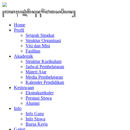
꧋ꦭꦁꦏꦃꦥꦱ꧀ꦠꦶꦩꦼꦤꦸꦗꦸꦒꦼꦂꦧꦁꦩꦱꦣꦼꦥꦤ꧀
Home
Profil
Sejarah Singkat
Struktur Organisasi
Visi dan Misi
Fasilitas
Akademik
Struktur Kurikulum
Jadwal Pembelajaran
Materi Ajar
Media Pembelajaran
Kalender Pendidikan
Kesiswaan
Ekstrakurikuler
Prestasi Siswa
Alumni
Info
Info Guru
Info Siswa
Bursa Kerja
Galeri