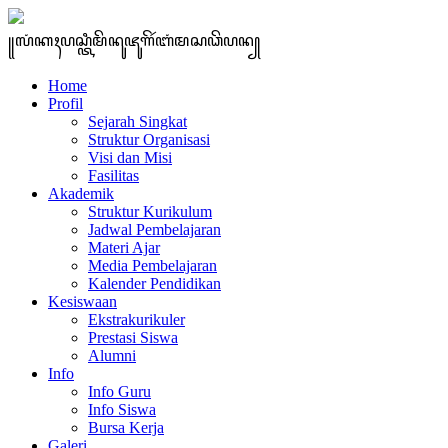
꧋ꦭꦁꦏꦃꦥꦱ꧀ꦠꦶꦩꦼꦤꦸꦗꦸꦒꦼꦂꦧꦁꦩꦱꦣꦼꦥꦤ꧀
Home
Profil
Sejarah Singkat
Struktur Organisasi
Visi dan Misi
Fasilitas
Akademik
Struktur Kurikulum
Jadwal Pembelajaran
Materi Ajar
Media Pembelajaran
Kalender Pendidikan
Kesiswaan
Ekstrakurikuler
Prestasi Siswa
Alumni
Info
Info Guru
Info Siswa
Bursa Kerja
Galeri