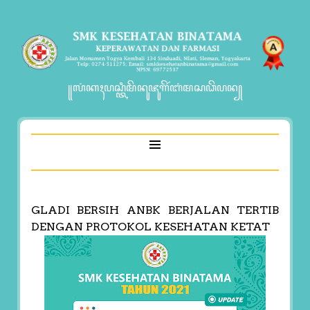
꧋ꦭꦁꦏꦃꦥꦱ꧀ꦠꦶꦩꦼꦤꦸꦗꦸꦒꦼꦂꦧꦁꦩꦱꦣꦼꦥꦤ꧀
GLADI BERSIH ANBK BERJALAN TERTIB
DENGAN PROTOKOL KESEHATAN KETAT