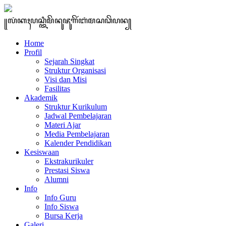
꧋ꦭꦁꦏꦃꦥꦱ꧀ꦠꦶꦩꦼꦤꦸꦗꦸꦒꦼꦂꦧꦁꦩꦱꦣꦼꦥꦤ꧀
Home
Profil
Sejarah Singkat
Struktur Organisasi
Visi dan Misi
Fasilitas
Akademik
Struktur Kurikulum
Jadwal Pembelajaran
Materi Ajar
Media Pembelajaran
Kalender Pendidikan
Kesiswaan
Ekstrakurikuler
Prestasi Siswa
Alumni
Info
Info Guru
Info Siswa
Bursa Kerja
Galeri