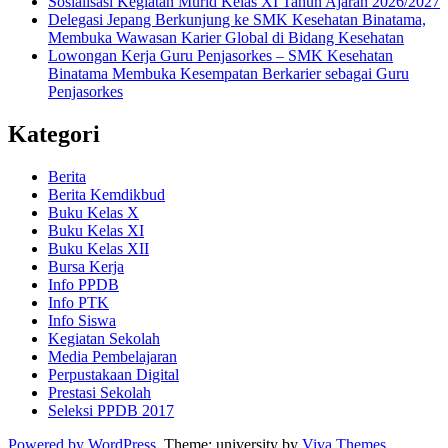
Sosialisasi Kegiatan Murid Kelas XI Tahun Ajaran 2026/2027
Delegasi Jepang Berkunjung ke SMK Kesehatan Binatama,
Membuka Wawasan Karier Global di Bidang Kesehatan
Lowongan Kerja Guru Penjasorkes – SMK Kesehatan
Binatama Membuka Kesempatan Berkarier sebagai Guru
Penjasorkes
Kategori
Berita
Berita Kemdikbud
Buku Kelas X
Buku Kelas XI
Buku Kelas XII
Bursa Kerja
Info PPDB
Info PTK
Info Siswa
Kegiatan Sekolah
Media Pembelajaran
Perpustakaan Digital
Prestasi Sekolah
Seleksi PPDB 2017
Powered by WordPress.
Theme: university by
Viva Themes
.