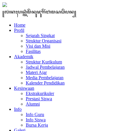
꧋ꦭꦁꦏꦃꦥꦱ꧀ꦠꦶꦩꦼꦤꦸꦗꦸꦒꦼꦂꦧꦁꦩꦱꦣꦼꦥꦤ꧀
Home
Profil
Sejarah Singkat
Struktur Organisasi
Visi dan Misi
Fasilitas
Akademik
Struktur Kurikulum
Jadwal Pembelajaran
Materi Ajar
Media Pembelajaran
Kalender Pendidikan
Kesiswaan
Ekstrakurikuler
Prestasi Siswa
Alumni
Info
Info Guru
Info Siswa
Bursa Kerja
Galeri