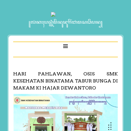
꧋ꦭꦁꦏꦃꦥꦱ꧀ꦠꦶꦩꦼꦤꦸꦗꦸꦒꦼꦂꦧꦁꦩꦱꦣꦼꦥꦤ꧀
HARI PAHLAWAN, OSIS SMK
KESEHATAN BINATAMA TABUR BUNGA DI
MAKAM KI HAJAR DEWANTORO