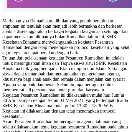
Marhaban yaa Ramadhaan, dibulan yang penuh berkah dan
ampunan ini tentulah akan menjadi lebih bermakna dan berkesan
apabila diselenggarakan berbagai kegiatan keagamaan sehingga kita
dapat merasakan nikmatnya bulan Ramadhan tahun ini, SMK
Kesehatan Binatama menyelenggarakan kegiatan Pesantren
Ramadhan dengan tetap menerapakan protocol kesehatan yang ketat
agar kegiatan dapat berjalan dengan baik.
Tujuan dari pelaksanaan kegiatan Pesantren Ramadhan ini adalah
untuk meningkatkan Iman dan Taqwa siswa siswi SMK Kesehatan
Binatama baik yang beragama Islam maupun non Islam. Serta agar
siswa dapat menambah dan meningkatkan pengetahuan agama,
khususnya bagi anak-anak dan remaja dalam menjalan kan syariat
Agama yang baik dan benar. Selain itu juga bertujuan untuk
mempererat tali persaudaraan antar guru dan karyawan.
Kegiatan Pesantren Ramadhan ini dilaksanakan mulai hari Jum’at
30 April sampai dengan Senin 03 Mei 2021, yang bertempat di aula
SMK Kesehatan Binatama mulai pukul 13.30 – 18.30 WIB.
Kegiatan ini dilaksanakan dengan tetap menerapkan protocol
kesehatan.
Acara Pesanten Ramadhan ini merupakan agenda tahunan yang
selalu dilaksanakan, tema kegiatan pesantren Ramadhan pada tahun