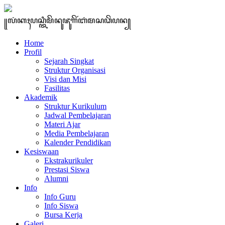
꧋ꦭꦁꦏꦃꦥꦱ꧀ꦠꦶꦩꦼꦤꦸꦗꦸꦒꦼꦂꦧꦁꦩꦱꦣꦼꦥꦤ꧀
Home
Profil
Sejarah Singkat
Struktur Organisasi
Visi dan Misi
Fasilitas
Akademik
Struktur Kurikulum
Jadwal Pembelajaran
Materi Ajar
Media Pembelajaran
Kalender Pendidikan
Kesiswaan
Ekstrakurikuler
Prestasi Siswa
Alumni
Info
Info Guru
Info Siswa
Bursa Kerja
Galeri