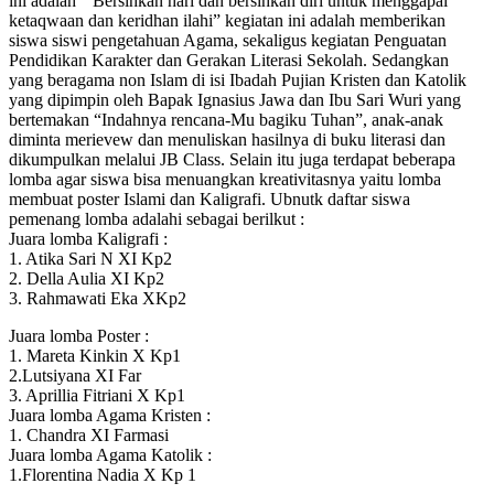
ini adalah “ Bersihkan hari dan bersihkan diri untuk menggapai
ketaqwaan dan keridhan ilahi” kegiatan ini adalah memberikan
siswa siswi pengetahuan Agama, sekaligus kegiatan Penguatan
Pendidikan Karakter dan Gerakan Literasi Sekolah. Sedangkan
yang beragama non Islam di isi Ibadah Pujian Kristen dan Katolik
yang dipimpin oleh Bapak Ignasius Jawa dan Ibu Sari Wuri yang
bertemakan “Indahnya rencana-Mu bagiku Tuhan”, anak-anak
diminta merievew dan menuliskan hasilnya di buku literasi dan
dikumpulkan melalui JB Class. Selain itu juga terdapat beberapa
lomba agar siswa bisa menuangkan kreativitasnya yaitu lomba
membuat poster Islami dan Kaligrafi. Ubnutk daftar siswa
pemenang lomba adalahi sebagai berilkut :
Juara lomba Kaligrafi :
1. Atika Sari N XI Kp2
2. Della Aulia XI Kp2
3. Rahmawati Eka XKp2
Juara lomba Poster :
1. Mareta Kinkin X Kp1
2.Lutsiyana XI Far
3. Aprillia Fitriani X Kp1
Juara lomba Agama Kristen :
1. Chandra XI Farmasi
Juara lomba Agama Katolik :
1.Florentina Nadia X Kp 1