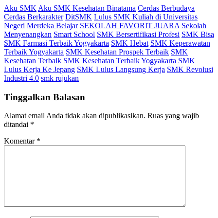
Aku SMK
Aku SMK Kesehatan Binatama
Cerdas Berbudaya
Cerdas Berkarakter
DitSMK
Lulus SMK Kuliah di Universitas
Negeri
Merdeka Belajar
SEKOLAH FAVORIT JUARA
Sekolah
Menyenangkan
Smart School
SMK Bersertifikasi Profesi
SMK Bisa
SMK Farmasi Terbaik Yogyakarta
SMK Hebat
SMK Keperawatan
Terbaik Yogyakarta
SMK Kesehatan Prospek Terbaik
SMK
Kesehatan Terbaik
SMK Kesehatan Terbaik Yogyakarta
SMK
Lulus Kerja Ke Jepang
SMK Lulus Langsung Kerja
SMK Revolusi
Industri 4.0
smk rujukan
Tinggalkan Balasan
Alamat email Anda tidak akan dipublikasikan.
Ruas yang wajib
ditandai
*
Komentar
*