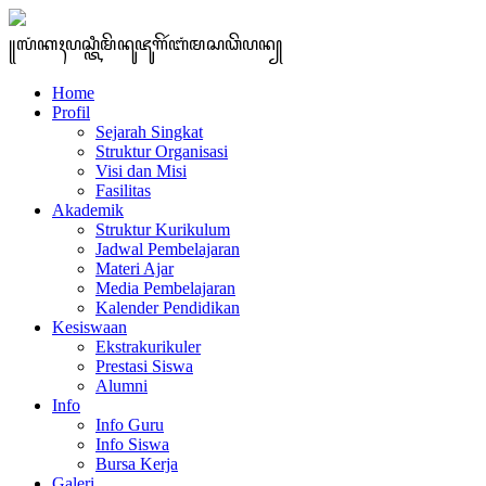
꧋ꦭꦁꦏꦃꦥꦱ꧀ꦠꦶꦩꦼꦤꦸꦗꦸꦒꦼꦂꦧꦁꦩꦱꦣꦼꦥꦤ꧀
Home
Profil
Sejarah Singkat
Struktur Organisasi
Visi dan Misi
Fasilitas
Akademik
Struktur Kurikulum
Jadwal Pembelajaran
Materi Ajar
Media Pembelajaran
Kalender Pendidikan
Kesiswaan
Ekstrakurikuler
Prestasi Siswa
Alumni
Info
Info Guru
Info Siswa
Bursa Kerja
Galeri