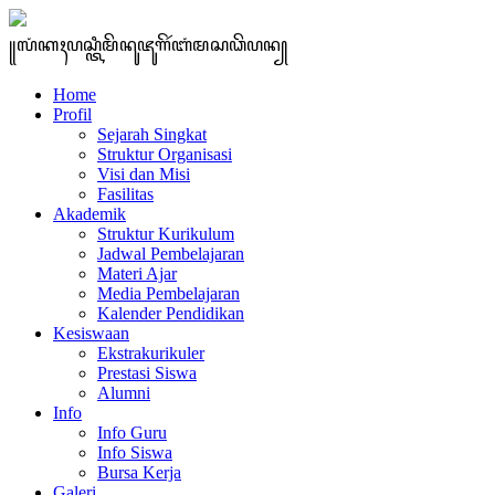
꧋ꦭꦁꦏꦃꦥꦱ꧀ꦠꦶꦩꦼꦤꦸꦗꦸꦒꦼꦂꦧꦁꦩꦱꦣꦼꦥꦤ꧀
Home
Profil
Sejarah Singkat
Struktur Organisasi
Visi dan Misi
Fasilitas
Akademik
Struktur Kurikulum
Jadwal Pembelajaran
Materi Ajar
Media Pembelajaran
Kalender Pendidikan
Kesiswaan
Ekstrakurikuler
Prestasi Siswa
Alumni
Info
Info Guru
Info Siswa
Bursa Kerja
Galeri