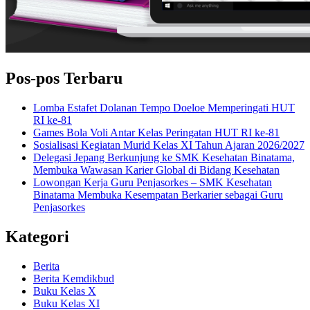
Pos-pos Terbaru
Lomba Estafet Dolanan Tempo Doeloe Memperingati HUT
RI ke-81
Games Bola Voli Antar Kelas Peringatan HUT RI ke-81
Sosialisasi Kegiatan Murid Kelas XI Tahun Ajaran 2026/2027
Delegasi Jepang Berkunjung ke SMK Kesehatan Binatama,
Membuka Wawasan Karier Global di Bidang Kesehatan
Lowongan Kerja Guru Penjasorkes – SMK Kesehatan
Binatama Membuka Kesempatan Berkarier sebagai Guru
Penjasorkes
Kategori
Berita
Berita Kemdikbud
Buku Kelas X
Buku Kelas XI