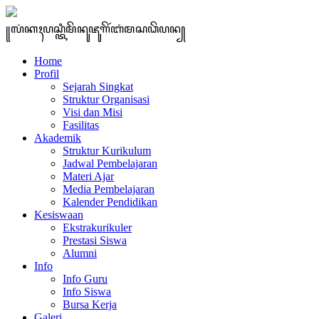
꧋ꦭꦁꦏꦃꦥꦱ꧀ꦠꦶꦩꦼꦤꦸꦗꦸꦒꦼꦂꦧꦁꦩꦱꦣꦼꦥꦤ꧀
Home
Profil
Sejarah Singkat
Struktur Organisasi
Visi dan Misi
Fasilitas
Akademik
Struktur Kurikulum
Jadwal Pembelajaran
Materi Ajar
Media Pembelajaran
Kalender Pendidikan
Kesiswaan
Ekstrakurikuler
Prestasi Siswa
Alumni
Info
Info Guru
Info Siswa
Bursa Kerja
Galeri