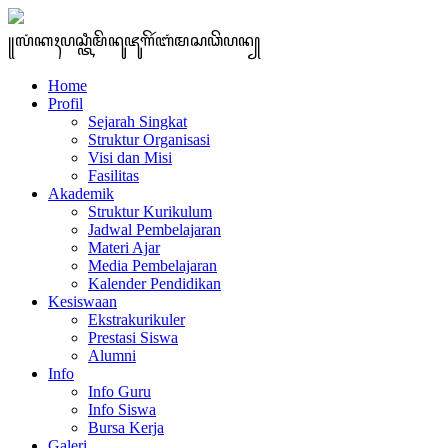
꧋ꦭꦁꦏꦃꦥꦱ꧀ꦠꦶꦩꦼꦤꦸꦗꦸꦒꦼꦂꦧꦁꦩꦱꦣꦼꦥꦤ꧀
Home
Profil
Sejarah Singkat
Struktur Organisasi
Visi dan Misi
Fasilitas
Akademik
Struktur Kurikulum
Jadwal Pembelajaran
Materi Ajar
Media Pembelajaran
Kalender Pendidikan
Kesiswaan
Ekstrakurikuler
Prestasi Siswa
Alumni
Info
Info Guru
Info Siswa
Bursa Kerja
Galeri