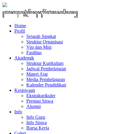
꧋ꦭꦁꦏꦃꦥꦱ꧀ꦠꦶꦩꦼꦤꦸꦗꦸꦒꦼꦂꦧꦁꦩꦱꦣꦼꦥꦤ꧀
Home
Profil
Sejarah Singkat
Struktur Organisasi
Visi dan Misi
Fasilitas
Akademik
Struktur Kurikulum
Jadwal Pembelajaran
Materi Ajar
Media Pembelajaran
Kalender Pendidikan
Kesiswaan
Ekstrakurikuler
Prestasi Siswa
Alumni
Info
Info Guru
Info Siswa
Bursa Kerja
Galeri