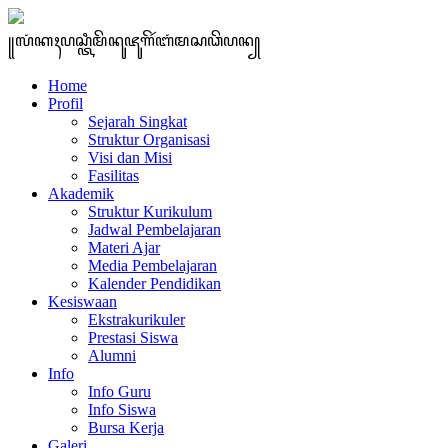
꧋ꦭꦁꦏꦃꦥꦱ꧀ꦠꦶꦩꦼꦤꦸꦗꦸꦒꦼꦂꦧꦁꦩꦱꦣꦼꦥꦤ꧀
Home
Profil
Sejarah Singkat
Struktur Organisasi
Visi dan Misi
Fasilitas
Akademik
Struktur Kurikulum
Jadwal Pembelajaran
Materi Ajar
Media Pembelajaran
Kalender Pendidikan
Kesiswaan
Ekstrakurikuler
Prestasi Siswa
Alumni
Info
Info Guru
Info Siswa
Bursa Kerja
Galeri