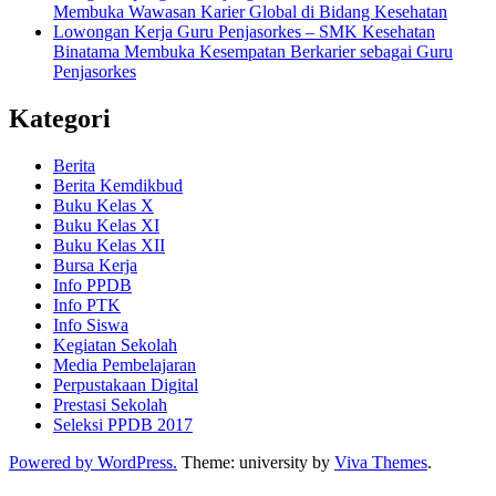
Membuka Wawasan Karier Global di Bidang Kesehatan
Lowongan Kerja Guru Penjasorkes – SMK Kesehatan
Binatama Membuka Kesempatan Berkarier sebagai Guru
Penjasorkes
Kategori
Berita
Berita Kemdikbud
Buku Kelas X
Buku Kelas XI
Buku Kelas XII
Bursa Kerja
Info PPDB
Info PTK
Info Siswa
Kegiatan Sekolah
Media Pembelajaran
Perpustakaan Digital
Prestasi Sekolah
Seleksi PPDB 2017
Powered by WordPress.
Theme: university by
Viva Themes
.