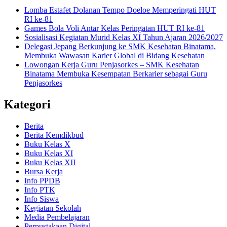
Lomba Estafet Dolanan Tempo Doeloe Memperingati HUT
RI ke-81
Games Bola Voli Antar Kelas Peringatan HUT RI ke-81
Sosialisasi Kegiatan Murid Kelas XI Tahun Ajaran 2026/2027
Delegasi Jepang Berkunjung ke SMK Kesehatan Binatama,
Membuka Wawasan Karier Global di Bidang Kesehatan
Lowongan Kerja Guru Penjasorkes – SMK Kesehatan
Binatama Membuka Kesempatan Berkarier sebagai Guru
Penjasorkes
Kategori
Berita
Berita Kemdikbud
Buku Kelas X
Buku Kelas XI
Buku Kelas XII
Bursa Kerja
Info PPDB
Info PTK
Info Siswa
Kegiatan Sekolah
Media Pembelajaran
Perpustakaan Digital