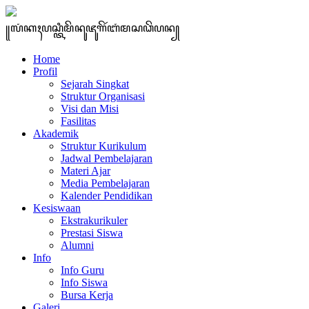
꧋ꦭꦁꦏꦃꦥꦱ꧀ꦠꦶꦩꦼꦤꦸꦗꦸꦒꦼꦂꦧꦁꦩꦱꦣꦼꦥꦤ꧀
Home
Profil
Sejarah Singkat
Struktur Organisasi
Visi dan Misi
Fasilitas
Akademik
Struktur Kurikulum
Jadwal Pembelajaran
Materi Ajar
Media Pembelajaran
Kalender Pendidikan
Kesiswaan
Ekstrakurikuler
Prestasi Siswa
Alumni
Info
Info Guru
Info Siswa
Bursa Kerja
Galeri