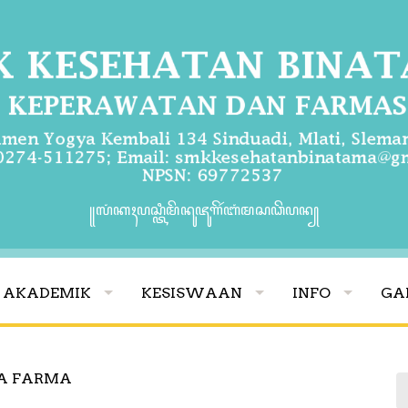
꧋ꦭꦁꦏꦃꦥꦱ꧀ꦠꦶꦩꦼꦤꦸꦗꦸꦒꦼꦂꦧꦁꦩꦱꦣꦼꦥꦤ꧀
AKADEMIK
KESISWAAN
INFO
GA
A FARMA