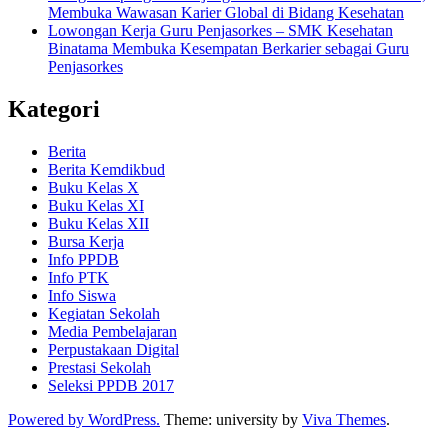
Membuka Wawasan Karier Global di Bidang Kesehatan
Lowongan Kerja Guru Penjasorkes – SMK Kesehatan
Binatama Membuka Kesempatan Berkarier sebagai Guru
Penjasorkes
Kategori
Berita
Berita Kemdikbud
Buku Kelas X
Buku Kelas XI
Buku Kelas XII
Bursa Kerja
Info PPDB
Info PTK
Info Siswa
Kegiatan Sekolah
Media Pembelajaran
Perpustakaan Digital
Prestasi Sekolah
Seleksi PPDB 2017
Powered by WordPress.
Theme: university by
Viva Themes
.