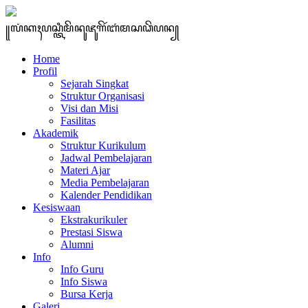
꧋ꦭꦁꦏꦃꦥꦱ꧀ꦠꦶꦩꦼꦤꦸꦗꦸꦒꦼꦂꦧꦁꦩꦱꦣꦼꦥꦤ꧀
Home
Profil
Sejarah Singkat
Struktur Organisasi
Visi dan Misi
Fasilitas
Akademik
Struktur Kurikulum
Jadwal Pembelajaran
Materi Ajar
Media Pembelajaran
Kalender Pendidikan
Kesiswaan
Ekstrakurikuler
Prestasi Siswa
Alumni
Info
Info Guru
Info Siswa
Bursa Kerja
Galeri