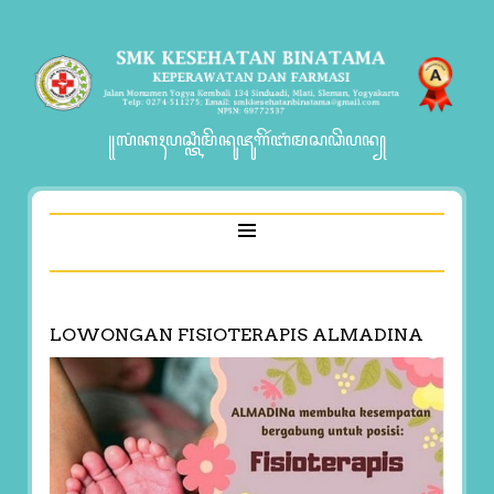
꧋ꦭꦁꦏꦃꦥꦱ꧀ꦠꦶꦩꦼꦤꦸꦗꦸꦒꦼꦂꦧꦁꦩꦱꦣꦼꦥꦤ꧀
LOWONGAN FISIOTERAPIS ALMADINA