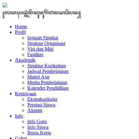
꧋ꦭꦁꦏꦃꦥꦱ꧀ꦠꦶꦩꦼꦤꦸꦗꦸꦒꦼꦂꦧꦁꦩꦱꦣꦼꦥꦤ꧀
Home
Profil
Sejarah Singkat
Struktur Organisasi
Visi dan Misi
Fasilitas
Akademik
Struktur Kurikulum
Jadwal Pembelajaran
Materi Ajar
Media Pembelajaran
Kalender Pendidikan
Kesiswaan
Ekstrakurikuler
Prestasi Siswa
Alumni
Info
Info Guru
Info Siswa
Bursa Kerja
Galeri