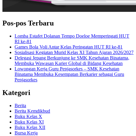
Pos-pos Terbaru
Lomba Estafet Dolanan Tempo Doeloe Memperingati HUT
RI ke-81
Games Bola Voli Antar Kelas Peringatan HUT RI ke-81
Sosialisasi Kegiatan Murid Kelas XI Tahun Ajaran 2026/2027
Delegasi Jepang Berkunjung ke SMK Kesehatan Binatama,
Membuka Wawasan Karier Global di Bidang Kesehatan
Lowongan Kerja Guru Penjasorkes – SMK Kesehatan
Binatama Membuka Kesempatan Berkarier sebagai Guru
Penjasorkes
Kategori
Berita
Berita Kemdikbud
Buku Kelas X
Buku Kelas XI
Buku Kelas XII
Bursa Kerja