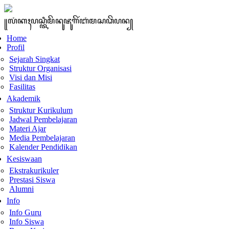
꧋ꦭꦁꦏꦃꦥꦱ꧀ꦠꦶꦩꦼꦤꦸꦗꦸꦒꦼꦂꦧꦁꦩꦱꦣꦼꦥꦤ꧀
Home
Profil
Sejarah Singkat
Struktur Organisasi
Visi dan Misi
Fasilitas
Akademik
Struktur Kurikulum
Jadwal Pembelajaran
Materi Ajar
Media Pembelajaran
Kalender Pendidikan
Kesiswaan
Ekstrakurikuler
Prestasi Siswa
Alumni
Info
Info Guru
Info Siswa