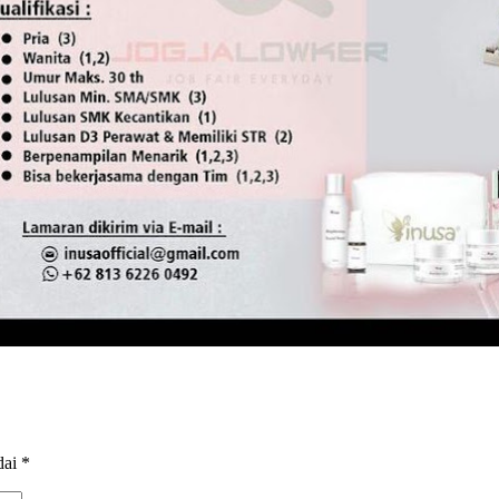
dai
*