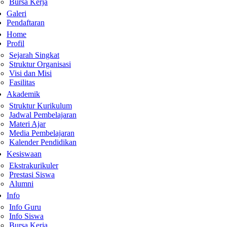
Bursa Kerja
Galeri
Pendaftaran
Home
Profil
Sejarah Singkat
Struktur Organisasi
Visi dan Misi
Fasilitas
Akademik
Struktur Kurikulum
Jadwal Pembelajaran
Materi Ajar
Media Pembelajaran
Kalender Pendidikan
Kesiswaan
Ekstrakurikuler
Prestasi Siswa
Alumni
Info
Info Guru
Info Siswa
Bursa Kerja