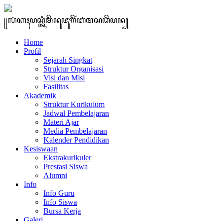
꧋ꦭꦁꦏꦃꦥꦱ꧀ꦠꦶꦩꦼꦤꦸꦗꦸꦒꦼꦂꦧꦁꦩꦱꦣꦼꦥꦤ꧀
Home
Profil
Sejarah Singkat
Struktur Organisasi
Visi dan Misi
Fasilitas
Akademik
Struktur Kurikulum
Jadwal Pembelajaran
Materi Ajar
Media Pembelajaran
Kalender Pendidikan
Kesiswaan
Ekstrakurikuler
Prestasi Siswa
Alumni
Info
Info Guru
Info Siswa
Bursa Kerja
Galeri