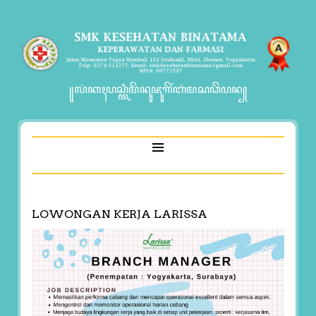
꧋ꦭꦁꦏꦃꦥꦱ꧀ꦠꦶꦩꦼꦤꦸꦗꦸꦒꦼꦂꦧꦁꦩꦱꦣꦼꦥꦤ꧀
LOWONGAN KERJA LARISSA