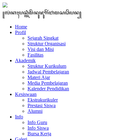
꧋ꦭꦁꦏꦃꦥꦱ꧀ꦠꦶꦩꦼꦤꦸꦗꦸꦒꦼꦂꦧꦁꦩꦱꦣꦼꦥꦤ꧀
Home
Profil
Sejarah Singkat
Struktur Organisasi
Visi dan Misi
Fasilitas
Akademik
Struktur Kurikulum
Jadwal Pembelajaran
Materi Ajar
Media Pembelajaran
Kalender Pendidikan
Kesiswaan
Ekstrakurikuler
Prestasi Siswa
Alumni
Info
Info Guru
Info Siswa
Bursa Kerja
Galeri