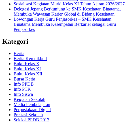
Sosialisasi Kegiatan Murid Kelas XI Tahun Ajaran 2026/2027
Delegasi Jepang Berkunjung ke SMK Kesehatan Binatama,
Membuka Wawasan Karier Global di Bidang Kesehatan
Lowongan Kerja Guru Penjasorkes – SMK Kesehatan
Binatama Membuka Kesempatan Berkarier sebagai Guru
Penjasorkes
Kategori
Berita
Berita Kemdikbud
Buku Kelas X
Buku Kelas XI
Buku Kelas XII
Bursa Kerja
Info PPDB
Info PTK
Info Siswa
Kegiatan Sekolah
Media Pembelajaran
Perpustakaan Digital
Prestasi Sekolah
Seleksi PPDB 2017