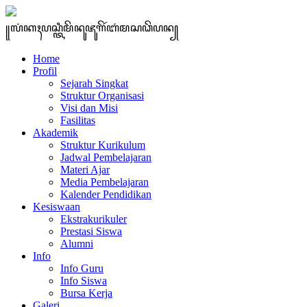
꧋ꦭꦁꦏꦃꦥꦱ꧀ꦠꦶꦩꦼꦤꦸꦗꦸꦒꦼꦂꦧꦁꦩꦱꦣꦼꦥꦤ꧀
Home
Profil
Sejarah Singkat
Struktur Organisasi
Visi dan Misi
Fasilitas
Akademik
Struktur Kurikulum
Jadwal Pembelajaran
Materi Ajar
Media Pembelajaran
Kalender Pendidikan
Kesiswaan
Ekstrakurikuler
Prestasi Siswa
Alumni
Info
Info Guru
Info Siswa
Bursa Kerja
Galeri