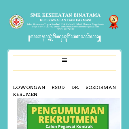
꧋ꦭꦁꦏꦃꦥꦱ꧀ꦠꦶꦩꦼꦤꦸꦗꦸꦒꦼꦂꦧꦁꦩꦱꦣꦼꦥꦤ꧀
LOWONGAN RSUD DR. SOEDIRMAN
KEBUMEN