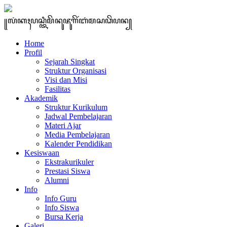
꧋ꦭꦁꦏꦃꦥꦱ꧀ꦠꦶꦩꦼꦤꦸꦗꦸꦒꦼꦂꦧꦁꦩꦱꦣꦼꦥꦤ꧀
Home
Profil
Sejarah Singkat
Struktur Organisasi
Visi dan Misi
Fasilitas
Akademik
Struktur Kurikulum
Jadwal Pembelajaran
Materi Ajar
Media Pembelajaran
Kalender Pendidikan
Kesiswaan
Ekstrakurikuler
Prestasi Siswa
Alumni
Info
Info Guru
Info Siswa
Bursa Kerja
Galeri