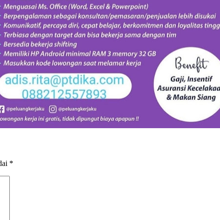
dai
*