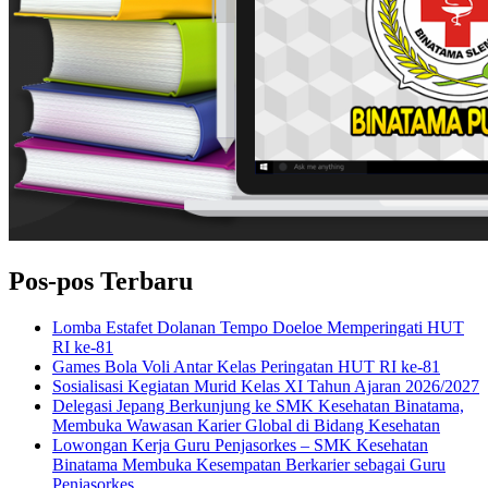
Pos-pos Terbaru
Lomba Estafet Dolanan Tempo Doeloe Memperingati HUT
RI ke-81
Games Bola Voli Antar Kelas Peringatan HUT RI ke-81
Sosialisasi Kegiatan Murid Kelas XI Tahun Ajaran 2026/2027
Delegasi Jepang Berkunjung ke SMK Kesehatan Binatama,
Membuka Wawasan Karier Global di Bidang Kesehatan
Lowongan Kerja Guru Penjasorkes – SMK Kesehatan
Binatama Membuka Kesempatan Berkarier sebagai Guru
Penjasorkes