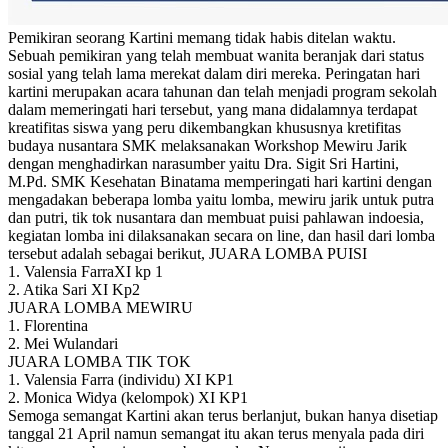
Pemikiran seorang Kartini memang tidak habis ditelan waktu.
Sebuah pemikiran yang telah membuat wanita beranjak dari status
sosial yang telah lama merekat dalam diri mereka. Peringatan hari
kartini merupakan acara tahunan dan telah menjadi program sekolah
dalam memeringati hari tersebut, yang mana didalamnya terdapat
kreatifitas siswa yang peru dikembangkan khususnya kretifitas
budaya nusantara SMK melaksanakan Workshop Mewiru Jarik
dengan menghadirkan narasumber yaitu Dra. Sigit Sri Hartini,
M.Pd. SMK Kesehatan Binatama memperingati hari kartini dengan
mengadakan beberapa lomba yaitu lomba, mewiru jarik untuk putra
dan putri, tik tok nusantara dan membuat puisi pahlawan indoesia,
kegiatan lomba ini dilaksanakan secara on line, dan hasil dari lomba
tersebut adalah sebagai berikut, JUARA LOMBA PUISI
1. Valensia FarraXI kp 1
2. Atika Sari XI Kp2
JUARA LOMBA MEWIRU
1. Florentina
2. Mei Wulandari
JUARA LOMBA TIK TOK
1. Valensia Farra (individu) XI KP1
2. Monica Widya (kelompok) XI KP1
Semoga semangat Kartini akan terus berlanjut, bukan hanya disetiap
tanggal 21 April namun semangat itu akan terus menyala pada diri