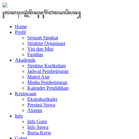
꧋ꦭꦁꦏꦃꦥꦱ꧀ꦠꦶꦩꦼꦤꦸꦗꦸꦒꦼꦂꦧꦁꦩꦱꦣꦼꦥꦤ꧀
Home
Profil
Sejarah Singkat
Struktur Organisasi
Visi dan Misi
Fasilitas
Akademik
Struktur Kurikulum
Jadwal Pembelajaran
Materi Ajar
Media Pembelajaran
Kalender Pendidikan
Kesiswaan
Ekstrakurikuler
Prestasi Siswa
Alumni
Info
Info Guru
Info Siswa
Bursa Kerja
Galeri