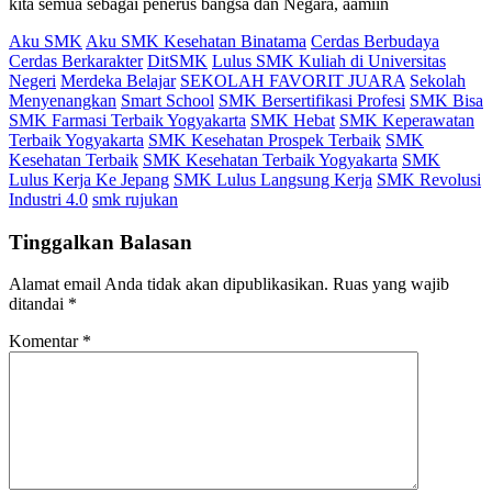
kita semua sebagai penerus bangsa dan Negara, aamiin
Aku SMK
Aku SMK Kesehatan Binatama
Cerdas Berbudaya
Cerdas Berkarakter
DitSMK
Lulus SMK Kuliah di Universitas
Negeri
Merdeka Belajar
SEKOLAH FAVORIT JUARA
Sekolah
Menyenangkan
Smart School
SMK Bersertifikasi Profesi
SMK Bisa
SMK Farmasi Terbaik Yogyakarta
SMK Hebat
SMK Keperawatan
Terbaik Yogyakarta
SMK Kesehatan Prospek Terbaik
SMK
Kesehatan Terbaik
SMK Kesehatan Terbaik Yogyakarta
SMK
Lulus Kerja Ke Jepang
SMK Lulus Langsung Kerja
SMK Revolusi
Industri 4.0
smk rujukan
Tinggalkan Balasan
Alamat email Anda tidak akan dipublikasikan.
Ruas yang wajib
ditandai
*
Komentar
*