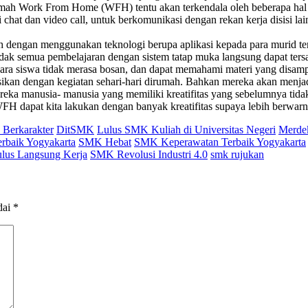
rumah Work From Home (WFH) tentu akan terkendala oleh beberapa hal
i chat dan video call, untuk berkomunikasi dengan rekan kerja disisi 
ah dengan menggunakan teknologi berupa aplikasi kepada para murid t
tidak semua pembelajaran dengan sistem tatap muka langsung dapat ters
a siswa tidak merasa bosan, dan dapat memahami materi yang disampaika
sikan dengan kegiatan sehari-hari dirumah. Bahkan mereka akan menjad
reka manusia- manusia yang memiliki kreatifitas yang sebelumnya tid
WFH dapat kita lakukan dengan banyak kreatifitas supaya lebih berwar
 Berkarakter
DitSMK
Lulus SMK Kuliah di Universitas Negeri
Merdek
rbaik Yogyakarta
SMK Hebat
SMK Keperawatan Terbaik Yogyakarta
us Langsung Kerja
SMK Revolusi Industri 4.0
smk rujukan
dai
*