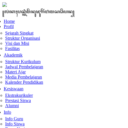
꧋ꦭꦁꦏꦃꦥꦱ꧀ꦠꦶꦩꦼꦤꦸꦗꦸꦒꦼꦂꦧꦁꦩꦱꦣꦼꦥꦤ꧀
Home
Profil
Sejarah Singkat
Struktur Organisasi
Visi dan Misi
Fasilitas
Akademik
Struktur Kurikulum
Jadwal Pembelajaran
Materi Ajar
Media Pembelajaran
Kalender Pendidikan
Kesiswaan
Ekstrakurikuler
Prestasi Siswa
Alumni
Info
Info Guru
Info Siswa