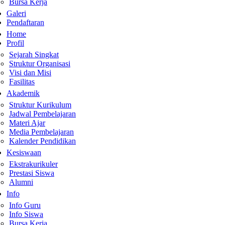
Bursa Kerja
Galeri
Pendaftaran
Home
Profil
Sejarah Singkat
Struktur Organisasi
Visi dan Misi
Fasilitas
Akademik
Struktur Kurikulum
Jadwal Pembelajaran
Materi Ajar
Media Pembelajaran
Kalender Pendidikan
Kesiswaan
Ekstrakurikuler
Prestasi Siswa
Alumni
Info
Info Guru
Info Siswa
Bursa Kerja