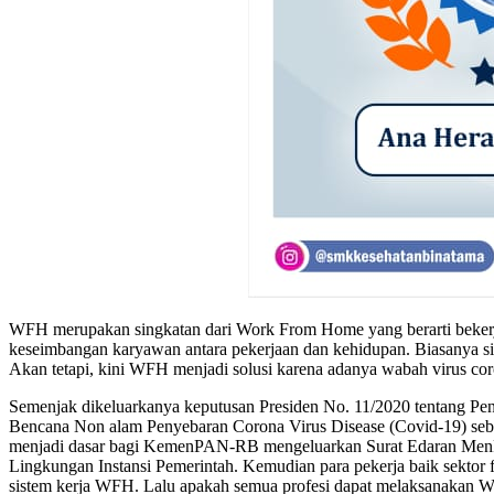
WFH merupakan singkatan dari Work From Home yang berarti bekerja 
keseimbangan karyawan antara pekerjaan dan kehidupan. Biasanya sis
Akan tetapi, kini WFH menjadi solusi karena adanya wabah virus coro
Semenjak dikeluarkanya keputusan Presiden No. 11/2020 tentang Pe
Bencana Non alam Penyebaran Corona Virus Disease (Covid-19) sebag
menjadi dasar bagi KemenPAN-RB mengeluarkan Surat Edaran MenPA
Lingkungan Instansi Pemerintah. Kemudian para pekerja baik sektor
sistem kerja WFH. Lalu apakah semua profesi dapat melaksanakan WFH?