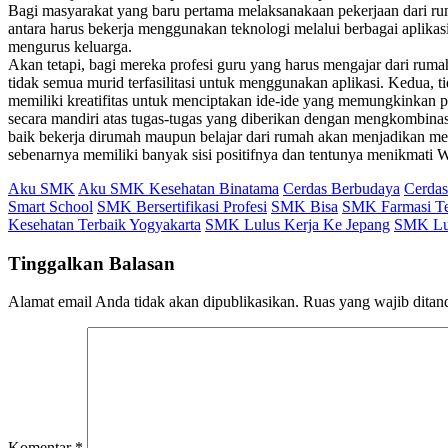
Bagi masyarakat yang baru pertama melaksanakaan pekerjaan dari 
antara harus bekerja menggunakan teknologi melalui berbagai aplikas
mengurus keluarga.
Akan tetapi, bagi mereka profesi guru yang harus mengajar dari rum
tidak semua murid terfasilitasi untuk menggunakan aplikasi. Kedua, 
memiliki kreatifitas untuk menciptakan ide-ide yang memungkinkan par
secara mandiri atas tugas-tugas yang diberikan dengan mengkombina
baik bekerja dirumah maupun belajar dari rumah akan menjadikan me
sebenarnya memiliki banyak sisi positifnya dan tentunya menikmati 
Aku SMK
Aku SMK Kesehatan Binatama
Cerdas Berbudaya
Cerdas
Smart School
SMK Bersertifikasi Profesi
SMK Bisa
SMK Farmasi Te
Kesehatan Terbaik Yogyakarta
SMK Lulus Kerja Ke Jepang
SMK Lul
Tinggalkan Balasan
Alamat email Anda tidak akan dipublikasikan.
Ruas yang wajib ditan
Komentar
*