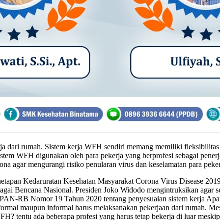
dari rumah. Sistem kerja WFH sendiri memang memiliki fleksibilitas 
tem WFH digunakan oleh para pekerja yang berprofesi sebagai penerje
na agar mengurangi risiko penularan virus dan keselamatan para peker
netapan Kedaruratan Kesehatan Masyarakat Corona Virus Disease 2019
ai Bencana Nasional. Presiden Joko Widodo mengintruksikan agar sel
N-RB Nomor 19 Tahun 2020 tentang penyesuaian sistem kerja Apara
 formal maupun informal harus melaksanakan pekerjaan dari rumah. M
 tentu ada beberapa profesi yang harus tetap bekerja di luar meskipun