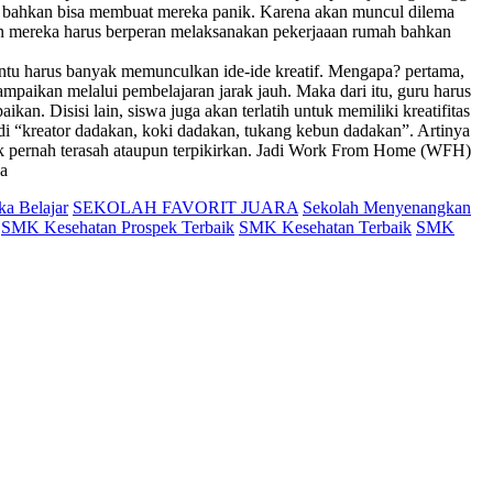
 bahkan bisa membuat mereka panik. Karena akan muncul dilema
lain mereka harus berperan melaksanakan pekerjaaan rumah bahkan
entu harus banyak memunculkan ide-ide kreatif. Mengapa? pertama,
ampaikan melalui pembelajaran jarak jauh. Maka dari itu, guru harus
n. Disisi lain, siswa juga akan terlatih untuk memiliki kreatifitas
i “kreator dadakan, koki dadakan, tukang kebun dadakan”. Artinya
ak pernah terasah ataupun terpikirkan. Jadi Work From Home (WFH)
na
a Belajar
SEKOLAH FAVORIT JUARA
Sekolah Menyenangkan
SMK Kesehatan Prospek Terbaik
SMK Kesehatan Terbaik
SMK