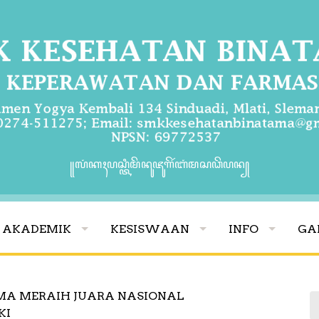
꧋ꦭꦁꦏꦃꦥꦱ꧀ꦠꦶꦩꦼꦤꦸꦗꦸꦒꦼꦂꦧꦁꦩꦱꦣꦼꦥꦤ꧀
AKADEMIK
KESISWAAN
INFO
GA
MA MERAIH JUARA NASIONAL
KI