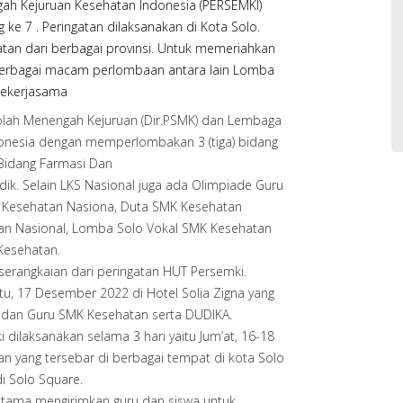
ah Kejuruan Kesehatan Indonesia (PERSEMKI)
 ke 7 . Peringatan dilaksanakan di Kota Solo.
hatan dari berbagai provinsi. Untuk memeriahkan
erbagai macam perlombaan antara lain Lomba
bekerjasama
olah Menengah Kejuruan (Dir.PSMK) dan Lembaga
Indonesia dengan memperlombakan 3 (tiga) bidang
 Bidang Farmasi Dan
ik. Selain LKS Nasional juga ada Olimpiade Guru
 Kesehatan Nasiona, Duta SMK Kesehatan
an Nasional, Lomba Solo Vokal SMK Kesehatan
esehatan.
erangkaian dari peringatan HUT Persemki.
tu, 17 Desember 2022 di Hotel Solia Zigna yang
or dan Guru SMK Kesehatan serta DUDIKA.
dilaksanakan selama 3 hari yaitu Jum’at, 16-18
yang tersebar di berbagai tempat di kota Solo
i Solo Square.
atama mengirimkan guru dan siswa untuk