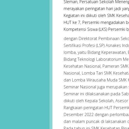
Sleman, Persatuan Sekolah Meneng
merayakan peringatan hari jadi yang
Kegiatan ini diikuti oleh SMK Kese
HUT ke 7, Persemki mengadakan b
Kompetensi Siswa (LKS) Persemki 
dengan Direktorat Pembinaan Sek
Sertifikasi Profesi (LSP) Asnakes 
lomba, yaitu Bidang Keperawatan,
Bidang Teknologi Laboratorium Med
Kesehatan Nasional, Pameran SMK
Nasional, Lomba Tari SMK Kesehat
dan Lomba Wirausaha Muda SMK K
Seminar Nasional juga merupakan s
Seminar ini dilaksanakan pada Sab
diikuti oleh Kepala Sekolah, Ases
Rangkaian peringatan HUT Persemki 
Desember 2022 dengan perlombaan 
dan malam puncak di laksanakan d
Pada tahun ini SMK Kesehatan Bin