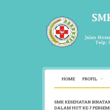
HOME
PROFIL
SMK KESEHATAN BINATA
DALAM HUT KE-7 PERSEM