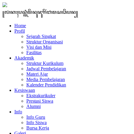
꧋ꦭꦁꦏꦃꦥꦱ꧀ꦠꦶꦩꦼꦤꦸꦗꦸꦒꦼꦂꦧꦁꦩꦱꦣꦼꦥꦤ꧀
Home
Profil
Sejarah Singkat
Struktur Organisasi
Visi dan Misi
Fasilitas
Akademik
Struktur Kurikulum
Jadwal Pembelajaran
Materi Ajar
Media Pembelajaran
Kalender Pendidikan
Kesiswaan
Ekstrakurikuler
Prestasi Siswa
Alumni
Info
Info Guru
Info Siswa
Bursa Kerja
Galeri