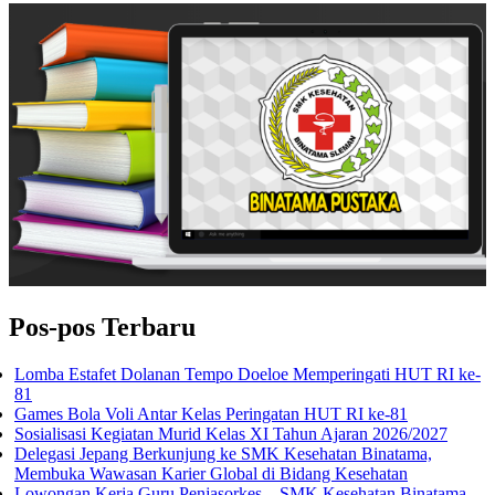
Pos-pos Terbaru
Lomba Estafet Dolanan Tempo Doeloe Memperingati HUT RI ke-
81
Games Bola Voli Antar Kelas Peringatan HUT RI ke-81
Sosialisasi Kegiatan Murid Kelas XI Tahun Ajaran 2026/2027
Delegasi Jepang Berkunjung ke SMK Kesehatan Binatama,
Membuka Wawasan Karier Global di Bidang Kesehatan
Lowongan Kerja Guru Penjasorkes – SMK Kesehatan Binatama