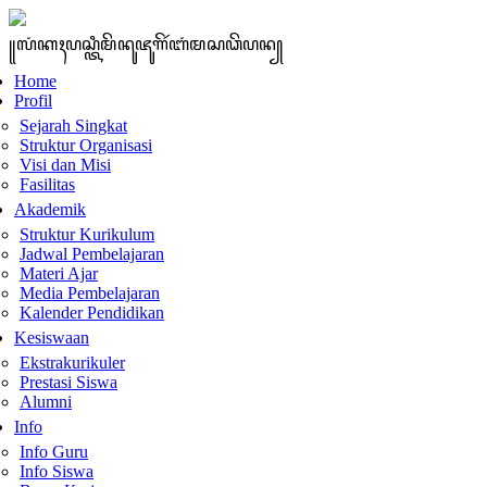
꧋ꦭꦁꦏꦃꦥꦱ꧀ꦠꦶꦩꦼꦤꦸꦗꦸꦒꦼꦂꦧꦁꦩꦱꦣꦼꦥꦤ꧀
Home
Profil
Sejarah Singkat
Struktur Organisasi
Visi dan Misi
Fasilitas
Akademik
Struktur Kurikulum
Jadwal Pembelajaran
Materi Ajar
Media Pembelajaran
Kalender Pendidikan
Kesiswaan
Ekstrakurikuler
Prestasi Siswa
Alumni
Info
Info Guru
Info Siswa