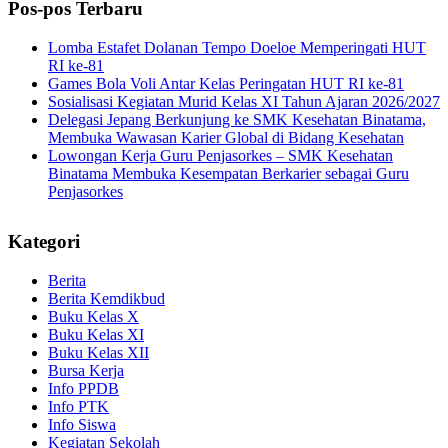
Pos-pos Terbaru
Lomba Estafet Dolanan Tempo Doeloe Memperingati HUT
RI ke-81
Games Bola Voli Antar Kelas Peringatan HUT RI ke-81
Sosialisasi Kegiatan Murid Kelas XI Tahun Ajaran 2026/2027
Delegasi Jepang Berkunjung ke SMK Kesehatan Binatama,
Membuka Wawasan Karier Global di Bidang Kesehatan
Lowongan Kerja Guru Penjasorkes – SMK Kesehatan
Binatama Membuka Kesempatan Berkarier sebagai Guru
Penjasorkes
Kategori
Berita
Berita Kemdikbud
Buku Kelas X
Buku Kelas XI
Buku Kelas XII
Bursa Kerja
Info PPDB
Info PTK
Info Siswa
Kegiatan Sekolah