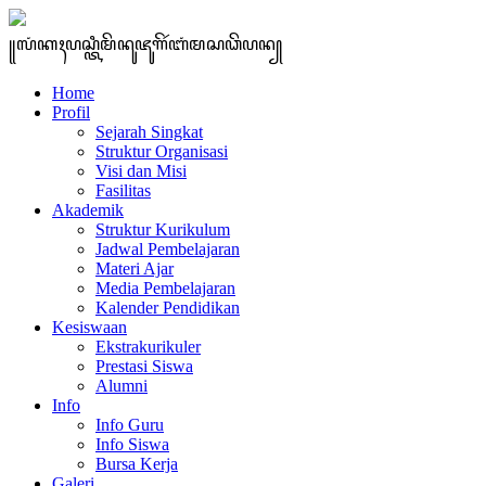
꧋ꦭꦁꦏꦃꦥꦱ꧀ꦠꦶꦩꦼꦤꦸꦗꦸꦒꦼꦂꦧꦁꦩꦱꦣꦼꦥꦤ꧀
Home
Profil
Sejarah Singkat
Struktur Organisasi
Visi dan Misi
Fasilitas
Akademik
Struktur Kurikulum
Jadwal Pembelajaran
Materi Ajar
Media Pembelajaran
Kalender Pendidikan
Kesiswaan
Ekstrakurikuler
Prestasi Siswa
Alumni
Info
Info Guru
Info Siswa
Bursa Kerja
Galeri