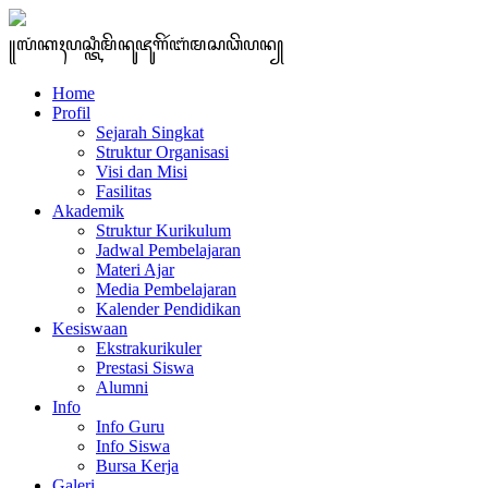
꧋ꦭꦁꦏꦃꦥꦱ꧀ꦠꦶꦩꦼꦤꦸꦗꦸꦒꦼꦂꦧꦁꦩꦱꦣꦼꦥꦤ꧀
Home
Profil
Sejarah Singkat
Struktur Organisasi
Visi dan Misi
Fasilitas
Akademik
Struktur Kurikulum
Jadwal Pembelajaran
Materi Ajar
Media Pembelajaran
Kalender Pendidikan
Kesiswaan
Ekstrakurikuler
Prestasi Siswa
Alumni
Info
Info Guru
Info Siswa
Bursa Kerja
Galeri