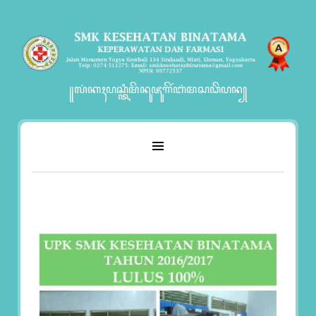
꧋ꦭꦁꦏꦃꦥꦱ꧀ꦠꦶꦩꦼꦤꦸꦗꦸꦒꦼꦂꦧꦁꦩꦱꦣꦼꦥꦤ꧀