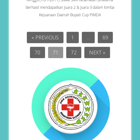
berhasil mendapatkan Juara 2 & Juara 3 dalam lomba
Kejuaraan Daerah Bupati Cup PIMDA
« PREVIOUS
1
…
69
70
71
72
NEXT »