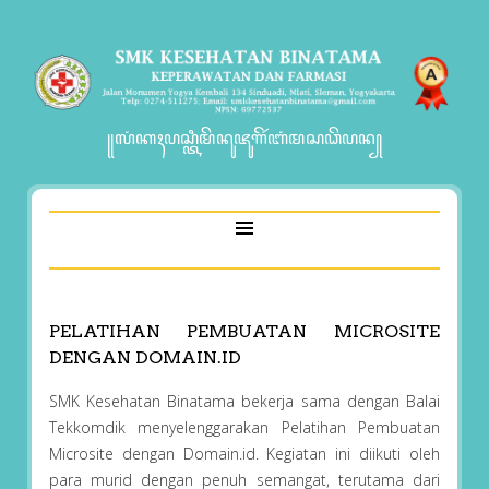
꧋ꦭꦁꦏꦃꦥꦱ꧀ꦠꦶꦩꦼꦤꦸꦗꦸꦒꦼꦂꦧꦁꦩꦱꦣꦼꦥꦤ꧀
PELATIHAN PEMBUATAN MICROSITE
DENGAN DOMAIN.ID
SMK Kesehatan Binatama bekerja sama dengan Balai
Tekkomdik menyelenggarakan Pelatihan Pembuatan
Microsite dengan Domain.id. Kegiatan ini diikuti oleh
para murid dengan penuh semangat, terutama dari