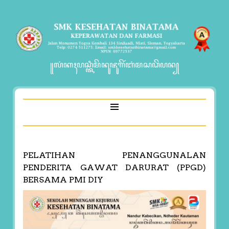
꧋ꦭꦁꦏꦃꦥꦱ꧀ꦠꦶꦩꦼꦤꦸꦗꦸꦒꦼꦂꦧꦁꦩꦱꦣꦼꦥꦤ꧀
PELATIHAN PENANGGUNALAN
PENDERITA GAWAT DARURAT (PPGD)
BERSAMA PMI DIY