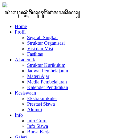
꧋ꦭꦁꦏꦃꦥꦱ꧀ꦠꦶꦩꦼꦤꦸꦗꦸꦒꦼꦂꦧꦁꦩꦱꦣꦼꦥꦤ꧀
Home
Profil
Sejarah Singkat
Struktur Organisasi
Visi dan Misi
Fasilitas
Akademik
Struktur Kurikulum
Jadwal Pembelajaran
Materi Ajar
Media Pembelajaran
Kalender Pendidikan
Kesiswaan
Ekstrakurikuler
Prestasi Siswa
Alumni
Info
Info Guru
Info Siswa
Bursa Kerja
Galeri