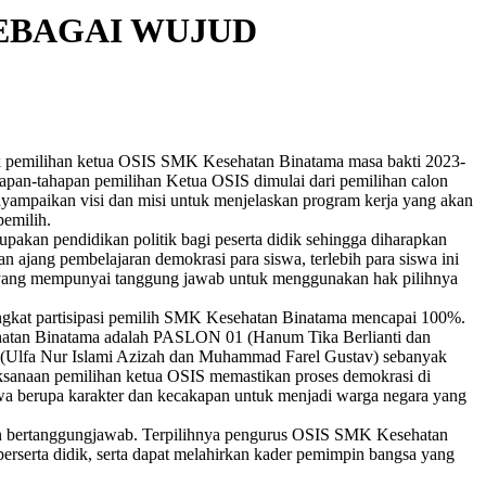
SEBAGAI WUJUD
k pemilihan ketua OSIS SMK Kesehatan Binatama masa bakti 2023-
hapan-tahapan pemilihan Ketua OSIS dimulai dari pemilihan calon
yampaikan visi dan misi untuk menjelaskan program kerja yang akan
pemilih.
akan pendidikan politik bagi peserta didik sehingga diharapkan
an ajang pembelajaran demokrasi para siswa, terlebih para siswa ini
t yang mempunyai tanggung jawab untuk menggunakan hak pilihnya
ingkat partisipasi pemilih SMK Kesehatan Binatama mencapai 100%.
ehatan Binatama adalah PASLON 01 (Hanum Tika Berlianti dan
Ulfa Nur Islami Azizah dan Muhammad Farel Gustav) sebanyak
aksanaan pemilihan ketua OSIS memastikan proses demokrasi di
swa berupa karakter dan kecakapan untuk menjadi warga negara yang
 dan bertanggungjawab. Terpilihnya pengurus OSIS SMK Kesehatan
erserta didik, serta dapat melahirkan kader pemimpin bangsa yang