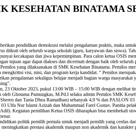
MK KESEHATAN BINATAMA 
rikan pendidikan demokrasi melalui pengalaman praktis, maka untu
rus diikuti oleh seluruh warga sekolah (guru, karyawan dan siswa). Ta
empunyai kecakapan dan jiwa kepemimpinan. Para calon ketua OSIS men
an tujuan agar dapat diakses dan dicermati dengan baik oleh seluruh 
 Pemilos yang dilaksanakan di SMK Kesehatan Binatama. Pemilos merup
 mengkritisi visi, misi, dan program kerja kandidat. “ Pemilos merupak
rikan pengalaman sekaligus belajar menjadi bagian warga masyaraka
sing”.
nin, 23 Oktober 2023, pukul 13:00 WIB – 15:00 WIB dengan melihat t
orkan oleh Ghotama Pamungkas, M.Pd.I selaku admin Pemilos SMK Kes
a Sheren dan Tania Dhea Ramadhan) sebanyak 4,9 % dan PASLON 03 (
n 03 Ulfa Nur Islami Azizah dan Muhammad Farel Gustav. Panitia pel
an Adil). Kegiatan pemilihan Ketua OSIS diharapkan bisa membekali si
benar.
 pendidikan politik pemilih pemula untuk menjadi pemilih yang cerdas
h meningkatkan prestasi akademik maupun non akademik dan karakter p