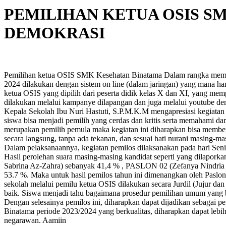
PEMILIHAN KETUA OSIS S
DEMOKRASI
Pemilihan ketua OSIS SMK Kesehatan Binatama Dalam rangka membe
2024 dilakukan dengan sistem on line (dalam jaringan) yang mana ha
ketua OSIS yang dipilih dari peserta didik kelas X dan XI, yang m
dilakukan melalui kampanye dilapangan dan juga melalui youtube deng
Kepala Sekolah Ibu Nuri Hastuti, S.P.M.K.M mengapresiasi kegiatan
siswa bisa menjadi pemilih yang cerdas dan kritis serta memahami dan
merupakan pemilih pemula maka kegiatan ini diharapkan bisa membe
secara langsung, tanpa ada tekanan, dan sesuai hati nurani masing-ma
Dalam pelaksanaannya, kegiatan pemilos dilaksanakan pada hari Se
Hasil perolehan suara masing-masing kandidat seperti yang dilap
Sabrina Az-Zahra) sebanyak 41,4 % , PASLON 02 (Zefanya Nindri
53.7 %. Maka untuk hasil pemilos tahun ini dimenangkan oleh Paslo
sekolah melalui pemilu ketua OSIS dilakukan secara Jurdil (Jujur d
baik. Siswa menjadi tahu bagaimana prosedur pemilihan umum yang 
Dengan selesainya pemilos ini, diharapkan dapat dijadikan sebagai
Binatama periode 2023/2024 yang berkualitas, diharapkan dapat lebi
negarawan. Aamiin