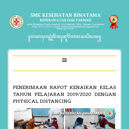
꧋ꦭꦁꦏꦃꦥꦱ꧀ꦠꦶꦩꦼꦤꦸꦗꦸꦒꦼꦂꦧꦁꦩꦱꦣꦼꦥꦤ꧀
PENERIMAAN RAPOT KENAIKAN KELAS
TAHUN PELAJARAN 2019/2020 DENGAN
PHYSICAL DISTANCING