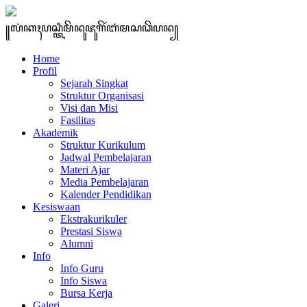
꧋ꦭꦁꦏꦃꦥꦱ꧀ꦠꦶꦩꦼꦤꦸꦗꦸꦒꦼꦂꦧꦁꦩꦱꦣꦼꦥꦤ꧀
Home
Profil
Sejarah Singkat
Struktur Organisasi
Visi dan Misi
Fasilitas
Akademik
Struktur Kurikulum
Jadwal Pembelajaran
Materi Ajar
Media Pembelajaran
Kalender Pendidikan
Kesiswaan
Ekstrakurikuler
Prestasi Siswa
Alumni
Info
Info Guru
Info Siswa
Bursa Kerja
Galeri