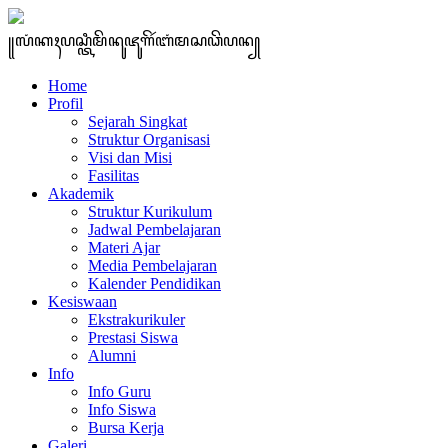
꧋ꦭꦁꦏꦃꦥꦱ꧀ꦠꦶꦩꦼꦤꦸꦗꦸꦒꦼꦂꦧꦁꦩꦱꦣꦼꦥꦤ꧀
Home
Profil
Sejarah Singkat
Struktur Organisasi
Visi dan Misi
Fasilitas
Akademik
Struktur Kurikulum
Jadwal Pembelajaran
Materi Ajar
Media Pembelajaran
Kalender Pendidikan
Kesiswaan
Ekstrakurikuler
Prestasi Siswa
Alumni
Info
Info Guru
Info Siswa
Bursa Kerja
Galeri