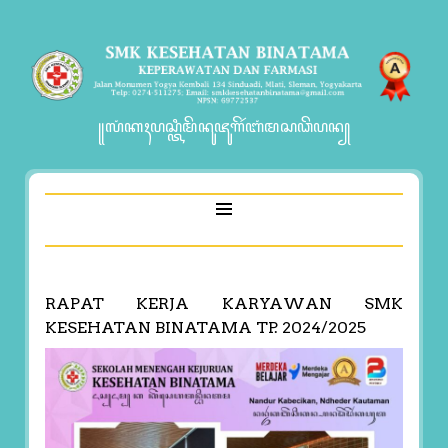
꧋ꦭꦁꦏꦃꦥꦱ꧀ꦠꦶꦩꦼꦤꦸꦗꦸꦒꦼꦂꦧꦁꦩꦱꦣꦼꦥꦤ꧀
RAPAT KERJA KARYAWAN SMK
KESEHATAN BINATAMA TP. 2024/2025